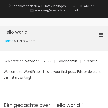
Naar
de
Scheldestraat 76 4381 RW Vlissingen
0118-412877
inhoud
zoeteweij@vswadvocatuur.nl
springen
Hello world!
Prim
men
Home
»
Hello world!
voor
mobi
op
Geplaatst op
oktober 18, 2022
door
admin
1 reactie
Hello
Welcome to WordPress. This is your first post. Edit or delete it,
world!
then start writing!
Eén gedachte over “
Hello world!
”